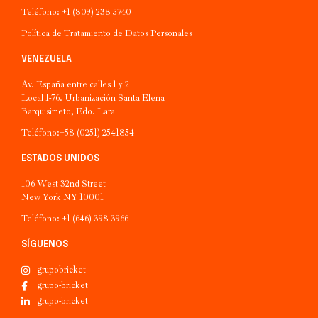
Teléfono: +1 (809) 238 5740
Política de Tratamiento de Datos Personales
VENEZUELA
Av. España entre calles 1 y 2
Local 1-76. Urbanización Santa Elena
Barquisimeto, Edo. Lara
Teléfono:+58 (0251) 2541854
ESTADOS UNIDOS
106 West 32nd Street
New York NY 10001
Teléfono: +1 (646) 398-3966
SÍGUENOS
grupobricket
grupo-bricket
grupo-bricket