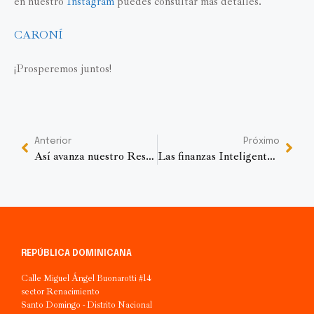
en nuestro
Instagram
puedes consultar más detalles.
CARONÍ
¡Prosperemos juntos!
Anterior
Próximo
Así avanza nuestro Residencial Caroní
Las finanzas Inteligentes y las compras emocionales
REPÚBLICA DOMINICANA
Calle Miguel Ángel Buonarotti #14
sector Renacimiento
Santo Domingo - Distrito Nacional