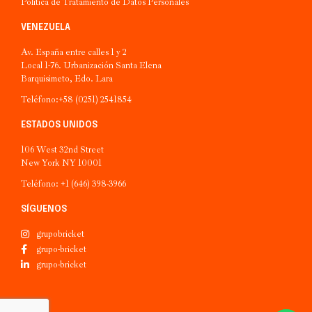
Política de Tratamiento de Datos Personales
VENEZUELA
Av. España entre calles 1 y 2
Local 1-76. Urbanización Santa Elena
Barquisimeto, Edo. Lara
Teléfono:+58 (0251) 2541854
ESTADOS UNIDOS
106 West 32nd Street
New York NY 10001
Teléfono: +1 (646) 398-3966
SÍGUENOS
grupobricket
grupo-bricket
grupo-bricket