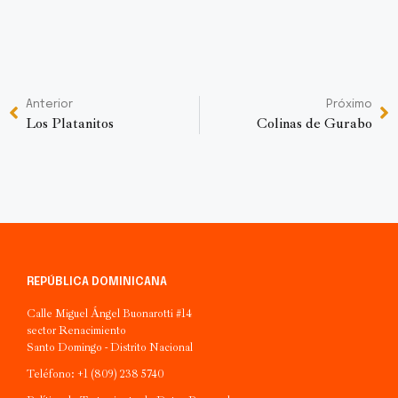
Anterior
Próximo
Los Platanitos
Colinas de Gurabo
REPÚBLICA DOMINICANA
Calle Miguel Ángel Buonarotti #14
sector Renacimiento
Santo Domingo - Distrito Nacional
Teléfono: +1 (809) 238 5740