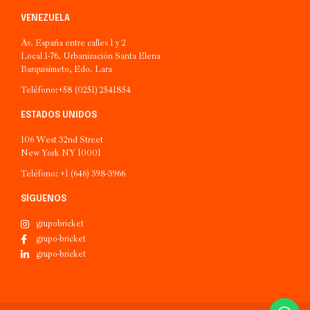
VENEZUELA
Av. España entre calles 1 y 2
Local 1-76. Urbanización Santa Elena
Barquisimeto, Edo. Lara
Teléfono:+58 (0251) 2541854
ESTADOS UNIDOS
106 West 32nd Street
New York NY 10001
Teléfono: +1 (646) 398-3966
SÍGUENOS
grupobricket
grupo-bricket
grupo-bricket