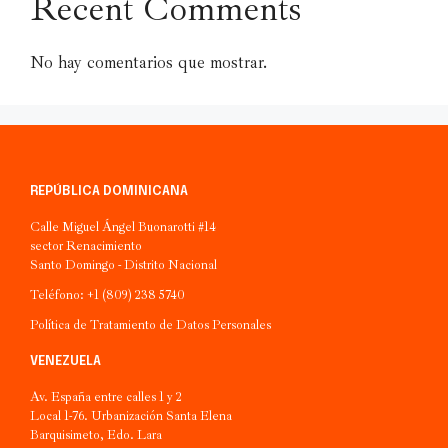
Recent Comments
No hay comentarios que mostrar.
REPÚBLICA DOMINICANA
Calle Miguel Ángel Buonarotti #14
sector Renacimiento
Santo Domingo - Distrito Nacional
Teléfono: +1 (809) 238 5740
Política de Tratamiento de Datos Personales
VENEZUELA
Av. España entre calles 1 y 2
Local 1-76. Urbanización Santa Elena
Barquisimeto, Edo. Lara